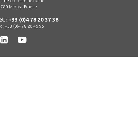
, rue du Traité de Rome
780 Mions - France
él. : +33 (0)4 78 20 37 38
x : +33 (0)4 78 20 46 95