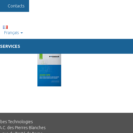
Contacts
Français
SERVICES
bes Technologies
A.C. des Pierres Blanches