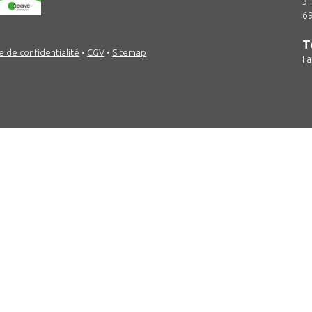
31
69
T
e de confidentialité
•
CGV
•
Sitemap
Fa