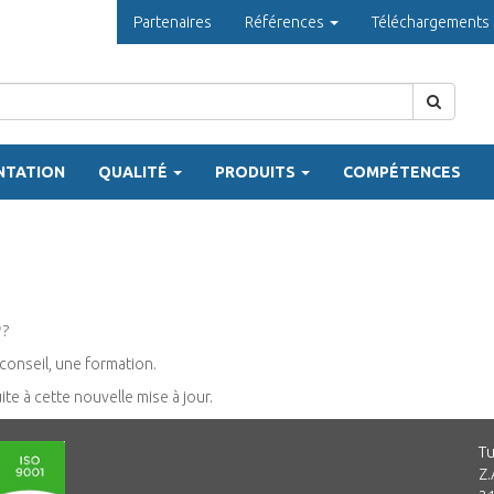
Partenaires
Références
Téléchargements
NTATION
QUALITÉ
PRODUITS
COMPÉTENCES
9
?
 conseil, une formation.
e à cette nouvelle mise à jour.
Tu
Z.