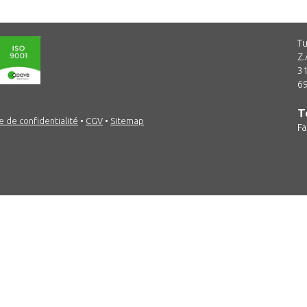
Tu
Z.
31
69
T
e de confidentialité
•
CGV
•
Sitemap
Fa