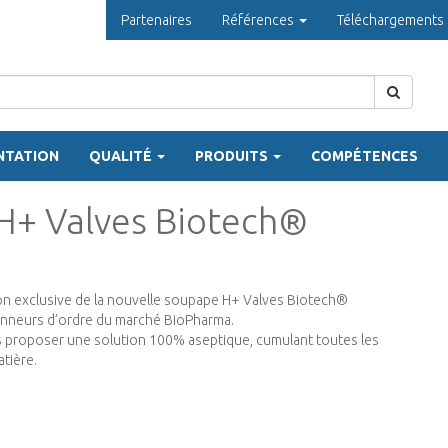
Partenaires
Références
Téléchargements
NTATION
QUALITÉ
PRODUITS
COMPÉTENCES
 H+ Valves Biotech®
ion exclusive de la nouvelle soupape H+ Valves Biotech®
nneurs d’ordre du marché BioPharma.
us proposer une solution 100% aseptique, cumulant toutes les
tière.