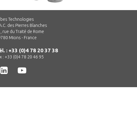
bes Technologies
A.C. des Pierres Blanches
, rue du Traité de Rome
780 Mions - France
él. : +33 (0)4 78 20 37 38
x : +33 (0)4 78 20 46 95