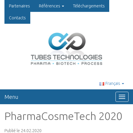
Partenaires
Références
Téléchargements
Contacts
Français
Menu
Toggl
navig
PharmaCosmeTech 2020
Publié le 24.02.2020