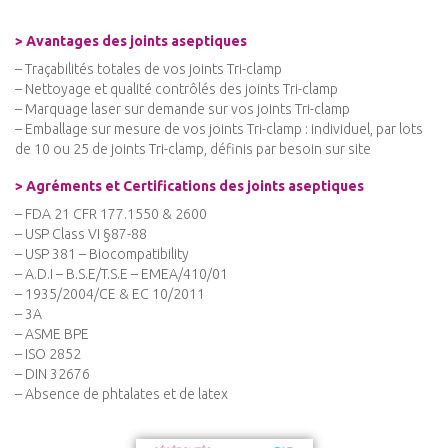
> Avantages des joints aseptiques
– Traçabilités totales de vos joints Tri-clamp
– Nettoyage et qualité contrôlés des joints Tri-clamp
– Marquage laser sur demande sur vos joints Tri-clamp
– Emballage sur mesure de vos joints Tri-clamp : individuel, par lots
de 10 ou 25 de joints Tri-clamp, définis par besoin sur site
> Agréments et Certifications des joints aseptiques
– FDA 21 CFR 177.1550 & 2600
– USP Class VI §87-88
– USP 381 – Biocompatibility
– A.D.I – B.S.E/T.S.E – EMEA/410/01
– 1935/2004/CE & EC 10/2011
– 3A
– ASME BPE
– ISO 2852
– DIN 32676
– Absence de phtalates et de latex