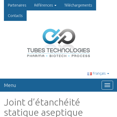
Partenaires
Références
Téléchargements
Contacts
Français
Menu
Toggl
navig
Joint d’étanchéité
statique aseptique