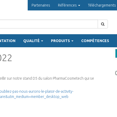
Partenaires
Références
Téléchargements
NTATION
QUALITÉ
PRODUITS
COMPÉTENCES
022
eillir sur notre stand D5 du salon PharmaCosmetech qui se
liez-pas-nous-aurons-le-plaisir-de-activity-
share&utm_medium=member_desktop_web