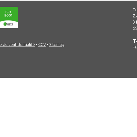
Tu
Z.
31
69
T
e de confidentialité
•
CGV
•
Sitemap
Fa