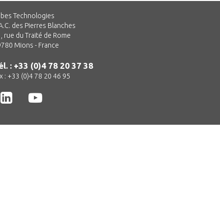
bes Technologies
A.C. des Pierres Blanches
, rue du Traité de Rome
780 Mions - France
él. : +33 (0)4 78 20 37 38
x : +33 (0)4 78 20 46 95